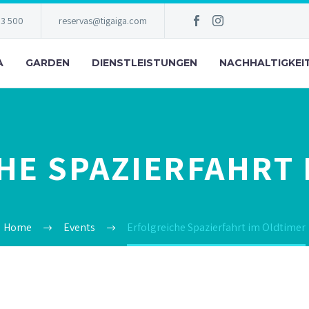
83 500
reservas@tigaiga.com
A
GARDEN
DIENSTLEISTUNGEN
NACHHALTIGKEI
HE SPAZIERFAHRT 
Home
Events
Erfolgreiche Spazierfahrt im Oldtimer