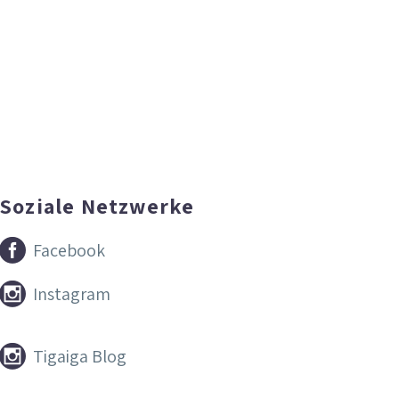
Soziale Netzwerke


Facebook


Instagram


Tigaiga Blog