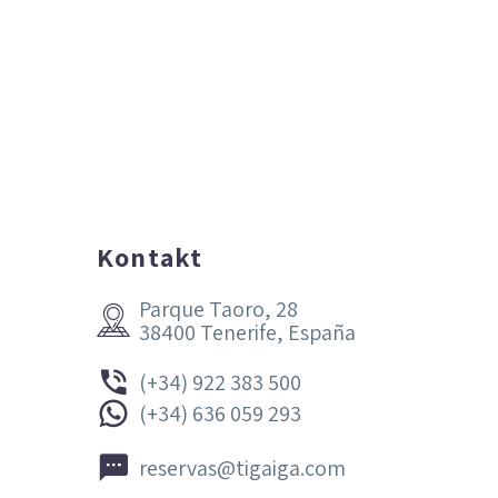
Kontakt
Parque Taoro, 28


38400 Tenerife, España


(+34) 922 383 500


(+34) 636 059 293


reservas@tigaiga.com