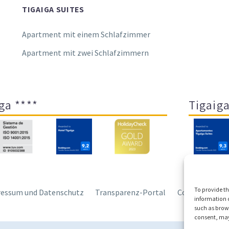
TIGAIGA SUITES
Apartment mit einem Schlafzimmer
Apartment mit zwei Schlafzimmern
ga ****
Tigaiga
To provide th
essum und Datenschutz
Transparenz-Portal
Cookies
Sit
information o
such as brows
consent, may 