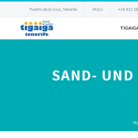
Puerto de la Cruz, Tenerife
FAQ's
+34 922 3
TIGAIG
SAND- UND
H