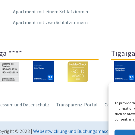
Apartment mit einem Schlafzimmer
Apartment mit zwei Schlafzimmern
ga ****
Tigaiga
To provide th
essum und Datenschutz
Transparenz-Portal
Cookies
Sit
information o
such as brows
consent, may 
pyright © 2023 |
Webentwicklung und Buchungsmaschine Conecta