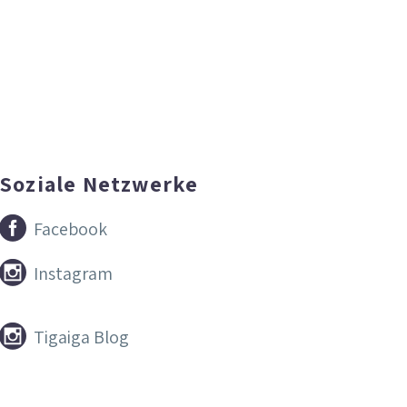
Soziale Netzwerke


Facebook


Instagram


Tigaiga Blog