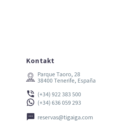
Kontakt
Parque Taoro, 28


38400 Tenerife, España


(+34) 922 383 500


(+34) 636 059 293


reservas@tigaiga.com