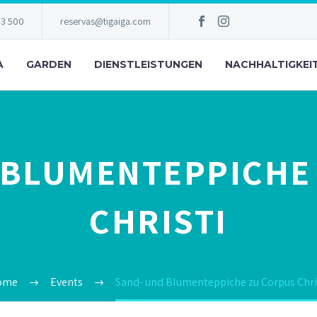
83 500
reservas@tigaiga.com
A
GARDEN
DIENSTLEISTUNGEN
NACHHALTIGKEI
 BLUMENTEPPICHE
CHRISTI
ome
Events
Sand- und Blumenteppiche zu Corpus Chri