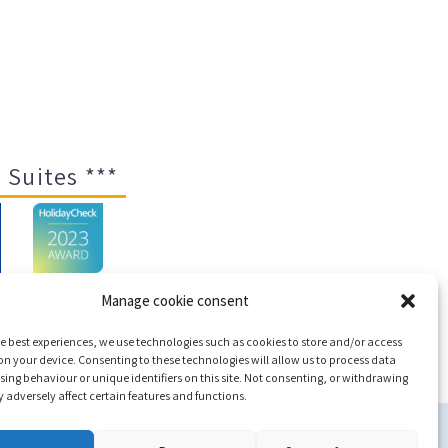
 Suites ***
Manage cookie consent
e best experiences, we use technologies such as cookies to store and/or access
emap
n your device. Consenting to these technologies will allow us to process data
ing behaviour or unique identifiers on this site. Not consenting, or withdrawing
adversely affect certain features and functions.
tec