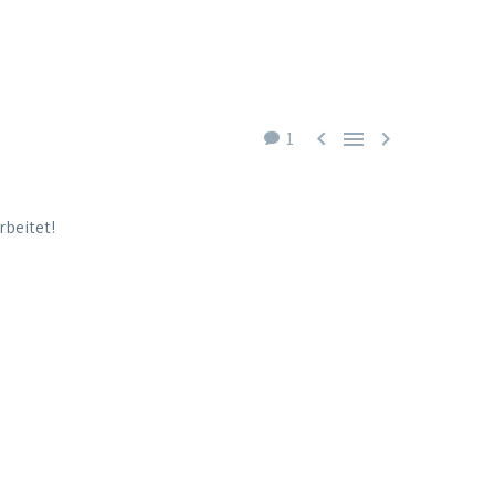



1
rbeitet!