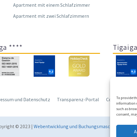
Apartment mit einem Schlafzimmer
Apartment mit zwei Schlafzimmern
ga ****
Tigaiga
To provide th
essum und Datenschutz
Transparenz-Portal
Cookies
Sit
information o
such as brows
consent, may 
pyright © 2023 |
Webentwicklung und Buchungsmaschine Conecta
A