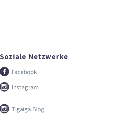
Soziale Netzwerke


Facebook


Instagram


Tigaiga Blog