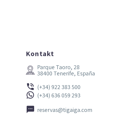
Kontakt
Parque Taoro, 28


38400 Tenerife, España


(+34) 922 383 500


(+34) 636 059 293


reservas@tigaiga.com