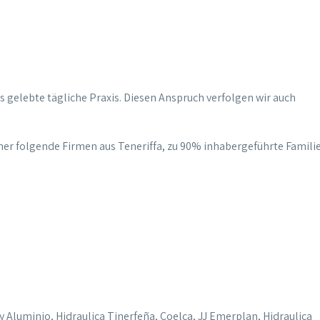
s gelebte tägliche Praxis. Diesen Anspruch verfolgen wir auch
r folgende Firmen aus Teneriffa, zu 90% inhabergeführte Famili
Aluminio, Hidraulica Tinerfeña, Coelca, JJ Emerplan, Hidraulica