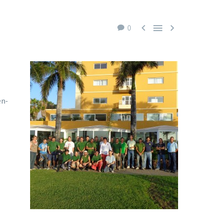



0
en-