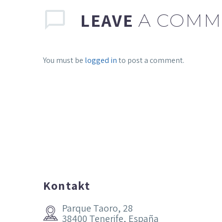
LEAVE
A COMM
You must be
logged in
to post a comment.
Kontakt
Parque Taoro, 28


38400 Tenerife, España