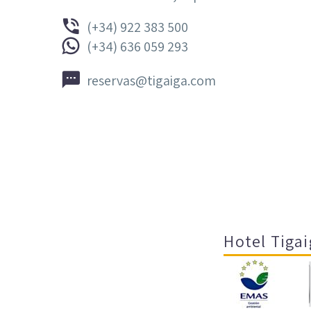


(+34) 922 383 500


(+34) 636 059 293


reservas@tigaiga.com
Hotel Tigai