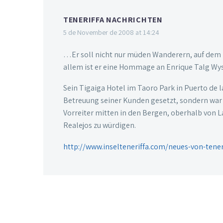
TENERIFFA NACHRICHTEN
5 de November de 2008 at 14:24
…Er soll nicht nur müden Wanderern, auf dem b
allem ist er eine Hommage an Enrique Talg Wyss
Sein Tigaiga Hotel im Taoro Park in Puerto de l
Betreuung seiner Kunden gesetzt, sondern war v
Vorreiter mitten in den Bergen, oberhalb von L
Realejos zu würdigen.
http://www.inselteneriffa.com/neues-von-tener