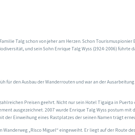
r Familie Talg schon von jeher am
Herzen. Schon Tourismuspionier 
odiversität, und sein Sohn Enrique Talg Wyss (1924-2006) führte d
früh für den Ausbau der Wanderrouten und war an der Ausarbeitung
ahlreichen Preisen geehrt. Nicht nur sein Hotel Tigaiga in Puerto 
ent ausgezeichnet. 2007 wurde Enrique Talg Wyss postum mit de
t der Einweihung eines Rastplatzes der seinen Namen trägt erne
 am Wanderweg „Risco Miguel“ eingeweiht. Er liegt auf der Route