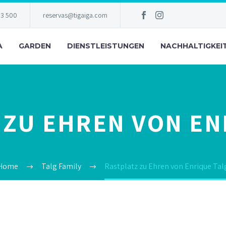
83 500
reservas@tigaiga.com
A
GARDEN
DIENSTLEISTUNGEN
NACHHALTIGKEI
 ZU EHREN VON EN
Home
Talg Family
Rastplatz zu Ehren von Enrique Tal