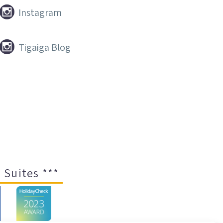


Instagram


Tigaiga Blog
 Suites ***