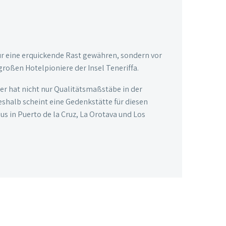
ür eine erquickende Rast gewähren, sondern vor
großen Hotelpioniere der Insel Teneriffa.
ier hat nicht nur Qualitätsmaßstäbe in der
eshalb scheint eine Gedenkstätte für diesen
s in Puerto de la Cruz, La Orotava und Los