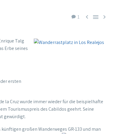



1
Enrique Talg
as Erbe seines
 der ersten
de la Cruz wurde immer wieder für die beispielhafte
m Tourismuspreis des Cabildos geehrt. Seine
ut gewürdigt.
 des künftigen großen Wanderweges GR-133 und man