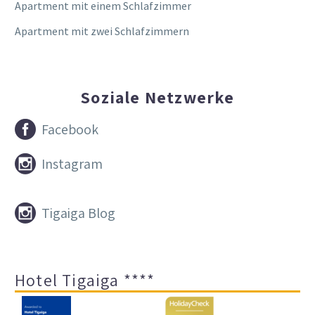
Apartment mit einem Schlafzimmer
Apartment mit zwei Schlafzimmern
Soziale Netzwerke


Facebook


Instagram


Tigaiga Blog
Hotel Tigaiga ****