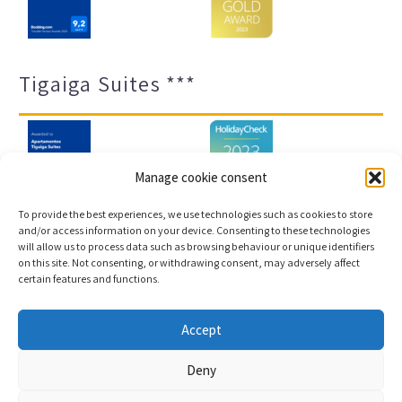
Tigaiga Suites ***
Manage cookie consent
To provide the best experiences, we use technologies such as cookies to store
and/or access information on your device. Consenting to these technologies
will allow us to process data such as browsing behaviour or unique identifiers
Impressum und Datenschutz
Transparenz-Portal
on this site. Not consenting, or withdrawing consent, may adversely affect
certain features and functions.
Cookies
Sitemap
Accept
Copyright © 2023 |
Webentwicklung und
Deny
Buchungsmaschine Conectatec