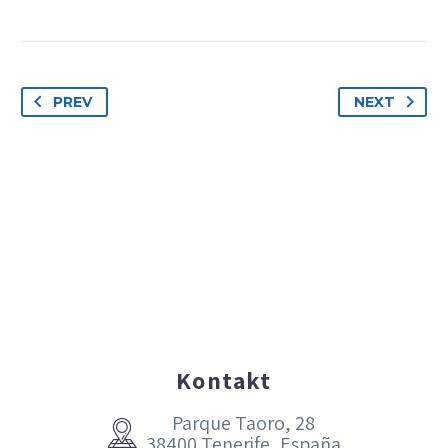
PREV
NEXT
Kontakt
Parque Taoro, 28


38400 Tenerife, España