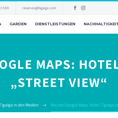
83 500
reservas@tigaiga.com
A
GARDEN
DIENSTLEISTUNGEN
NACHHALTIGKEI
OGLE MAPS: HOTEL
„STREET VIEW“
Tigaiga in den Medien
Neu bei Google Maps: Hotel Tigaiga in