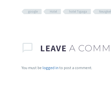
google
Hotel
hotel Tigaiga
Neuigkei
LEAVE
A COMM
You must be
logged in
to post a comment.