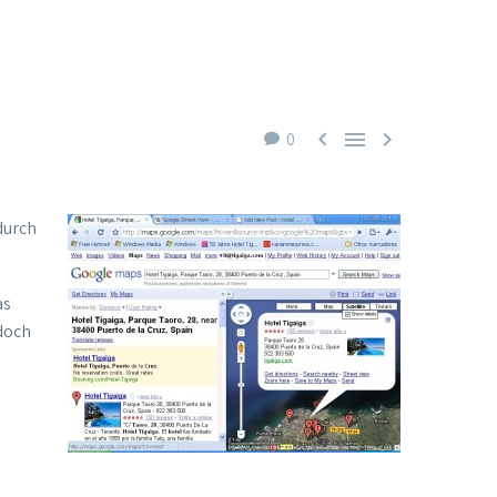



0
durch
as
edoch