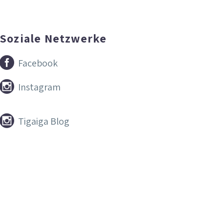
Soziale Netzwerke


Facebook


Instagram


Tigaiga Blog