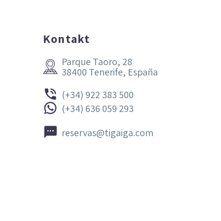
Kontakt
Parque Taoro, 28


38400 Tenerife, España


(+34) 922 383 500


(+34) 636 059 293


reservas@tigaiga.com