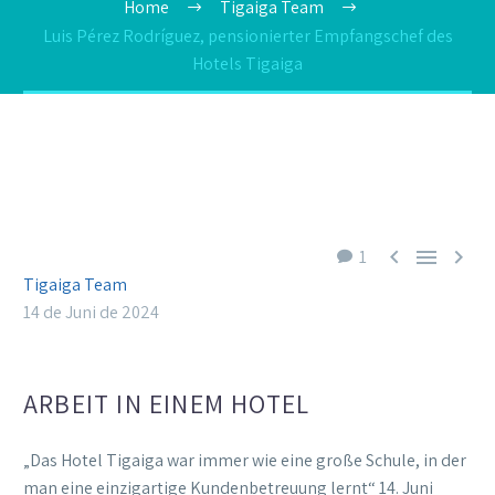
Home
Tigaiga Team
Luis Pérez Rodríguez, pensionierter Empfangschef des
Hotels Tigaiga



1
Tigaiga Team
14 de Juni de 2024
ARBEIT IN EINEM HOTEL
„Das Hotel Tigaiga war immer wie eine große Schule, in der
man eine einzigartige Kundenbetreuung lernt“ 14. Juni