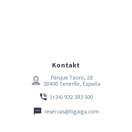
Kontakt
Parque Taoro, 28


38400 Tenerife, España


(+34) 922 383 500


reservas@tigaiga.com