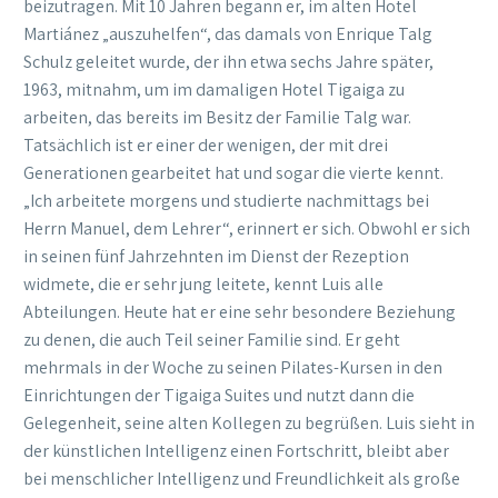
beizutragen. Mit 10 Jahren begann er, im alten Hotel
Martiánez „auszuhelfen“, das damals von Enrique Talg
Schulz geleitet wurde, der ihn etwa sechs Jahre später,
1963, mitnahm, um im damaligen Hotel Tigaiga zu
arbeiten, das bereits im Besitz der Familie Talg war.
Tatsächlich ist er einer der wenigen, der mit drei
Generationen gearbeitet hat und sogar die vierte kennt.
„Ich arbeitete morgens und studierte nachmittags bei
Herrn Manuel, dem Lehrer“, erinnert er sich. Obwohl er sich
in seinen fünf Jahrzehnten im Dienst der Rezeption
widmete, die er sehr jung leitete, kennt Luis alle
Abteilungen. Heute hat er eine sehr besondere Beziehung
zu denen, die auch Teil seiner Familie sind. Er geht
mehrmals in der Woche zu seinen Pilates-Kursen in den
Einrichtungen der Tigaiga Suites und nutzt dann die
Gelegenheit, seine alten Kollegen zu begrüßen. Luis sieht in
der künstlichen Intelligenz einen Fortschritt, bleibt aber
bei menschlicher Intelligenz und Freundlichkeit als große