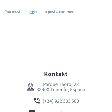
You must be
logged in
to post a comment.
Kontakt
Parque Taoro, 28


38400 Tenerife, España


(+34) 922 383 500