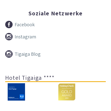
Soziale Netzwerke


Facebook


Instagram


Tigaiga Blog
Hotel Tigaiga ****