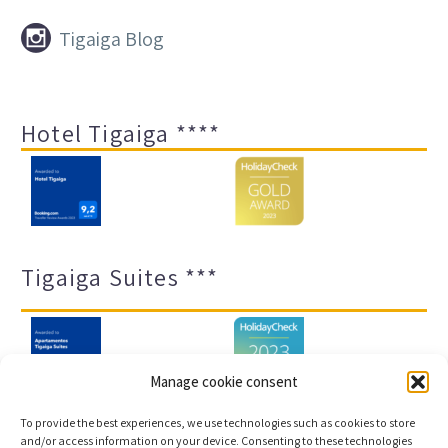


Tigaiga Blog
Hotel Tigaiga ****
Tigaiga Suites ***
Manage cookie consent
To provide the best experiences, we use technologies such as cookies to store
and/or access information on your device. Consenting to these technologies