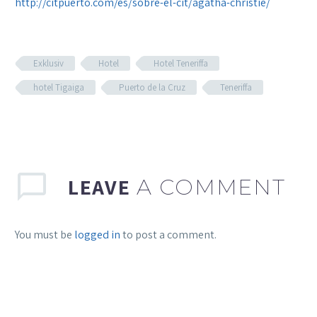
http://citpuerto.com/es/sobre-el-cit/agatha-christie/
Exklusiv
Hotel
Hotel Teneriffa
hotel Tigaiga
Puerto de la Cruz
Teneriffa
LEAVE
A COMMENT
You must be
logged in
to post a comment.