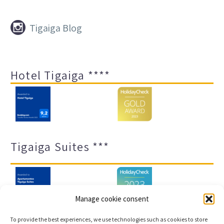


Tigaiga Blog
Hotel Tigaiga ****
Tigaiga Suites ***
Manage cookie consent
To provide the best experiences, we use technologies such as cookies to store