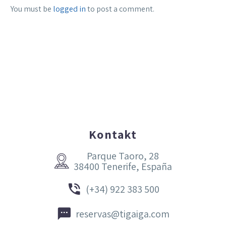
You must be
logged in
to post a comment.
Kontakt
Parque Taoro, 28


38400 Tenerife, España


(+34) 922 383 500


reservas@tigaiga.com