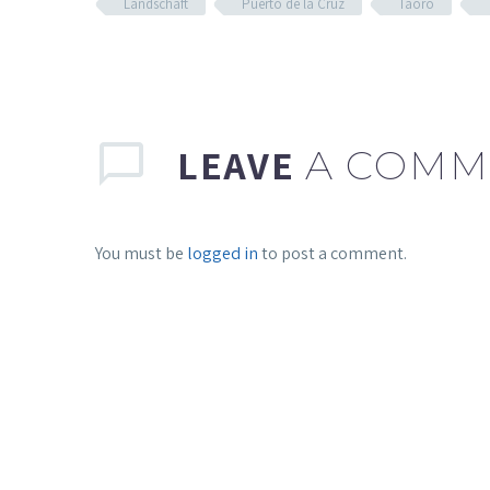
Landschaft
Puerto de la Cruz
Taoro
LEAVE
A COMM
You must be
logged in
to post a comment.