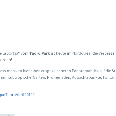
e la Sortija“ vom
Taoro Park
ist heute im Nord-Areal die Verbesse
worden!
dass man von hier einen ausgezeichneten Panoramablick auf die Sta
n nun subtropische Gärten, Promenaden, Aussichtspunkte, Fontai
rqueTaoroAbril2010#