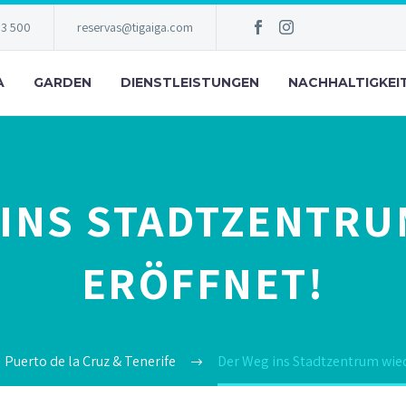
83 500
reservas@tigaiga.com
A
GARDEN
DIENSTLEISTUNGEN
NACHHALTIGKEI
 INS STADTZENTRU
ERÖFFNET!
Puerto de la Cruz & Tenerife
Der Weg ins Stadtzentrum wied