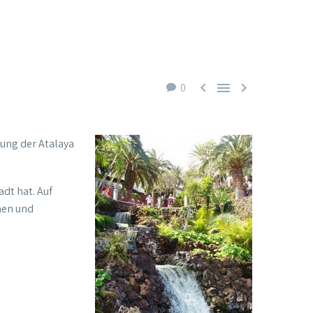



0
rung der Atalaya
dt hat. Auf
nen und