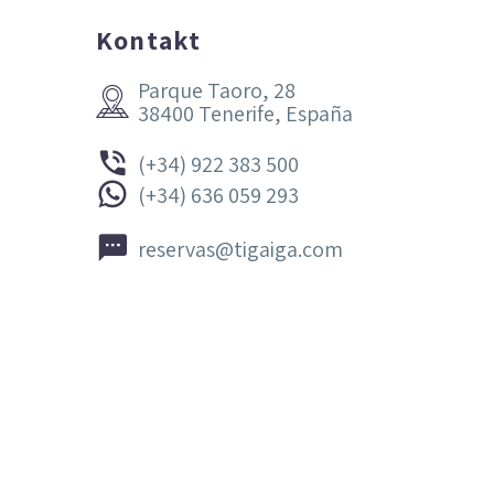
Kontakt
Parque Taoro, 28


38400 Tenerife, España


(+34) 922 383 500


(+34) 636 059 293


reservas@tigaiga.com