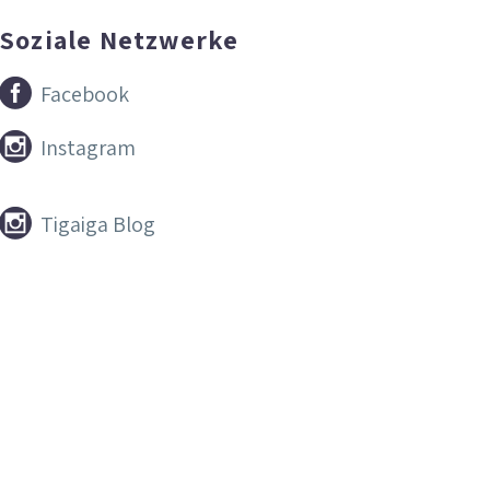
Soziale Netzwerke


Facebook


Instagram


Tigaiga Blog