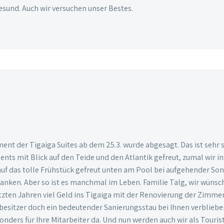
gesund. Auch wir versuchen unser Bestes.
nt der Tigaiga Suites ab dem 25.3. wurde abgesagt. Das ist sehr 
nts mit Blick auf den Teide und den Atlantik gefreut, zumal wir 
auf das tolle Frühstück gefreut unten am Pool bei aufgehender S
anken. Aber so ist es manchmal im Leben. Familie Talg, wir wünsc
ten Jahren viel Geld ins Tigaiga mit der Renovierung der Zimmer u
esitzer doch ein bedeutender Sanierungsstau bei Ihnen verblieben 
onders für Ihre Mitarbeiter da. Und nun werden auch wir als Touri