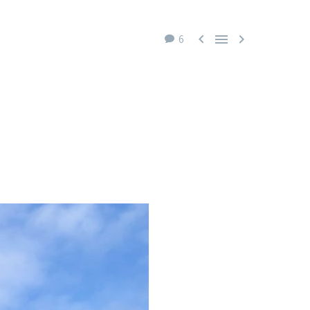



6