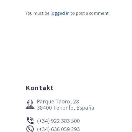
You must be
logged in
to post a comment.
Kontakt
Parque Taoro, 28


38400 Tenerife, España


(+34) 922 383 500


(+34) 636 059 293