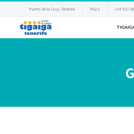
Puerto de la Cruz, Tenerife
FAQ's
+34 922 3
TIGAIG
G