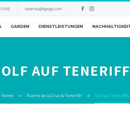
83 500
reservas@tigaiga.com
A
GARDEN
DIENSTLEISTUNGEN
NACHHALTIGKEI
OLF AUF TENERIF
Home
Puerto de la Cruz & Tenerife
Golf auf Teneriffa