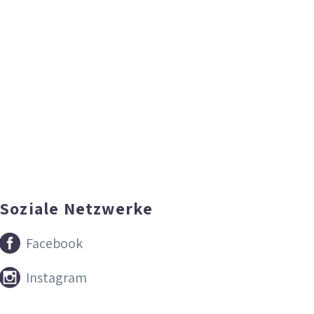
Soziale Netzwerke


Facebook


Instagram