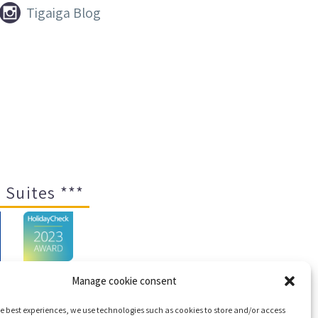


Tigaiga Blog
 Suites ***
Manage cookie consent
e best experiences, we use technologies such as cookies to store and/or access
emap