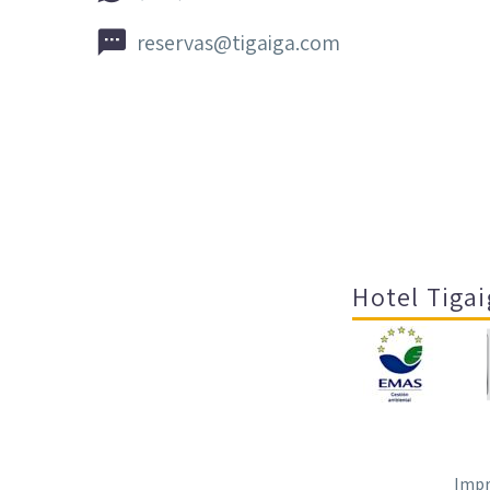


reservas@tigaiga.com
Hotel Tigai
Impr