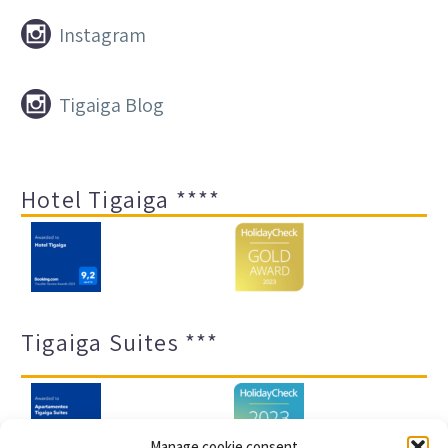


Instagram


Tigaiga Blog
Hotel Tigaiga ****
Tigaiga Suites ***
Manage cookie consent