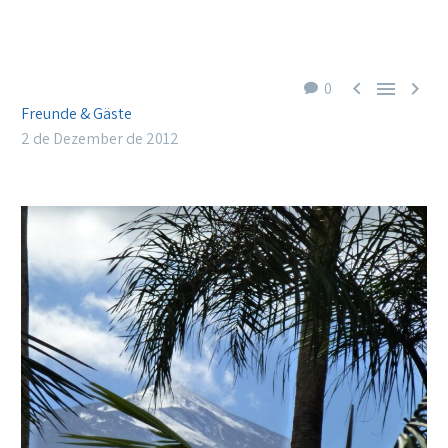



0
Freunde & Gäste
2 de Dezember de 2012