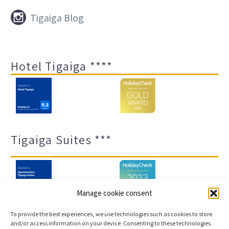


Tigaiga Blog
Hotel Tigaiga ****
Tigaiga Suites ***
Manage cookie consent
To provide the best experiences, we use technologies such as cookies to store
and/or access information on your device. Consenting to these technologies