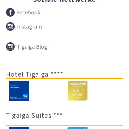


Facebook


Instagram


Tigaiga Blog
Hotel Tigaiga ****
Tigaiga Suites ***