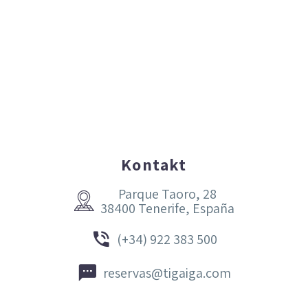
Kontakt
Parque Taoro, 28


38400 Tenerife, España


(+34) 922 383 500


reservas@tigaiga.com