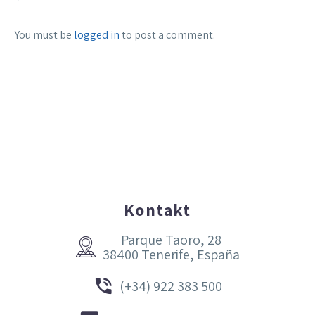
You must be
logged in
to post a comment.
Kontakt
Parque Taoro, 28


38400 Tenerife, España


(+34) 922 383 500