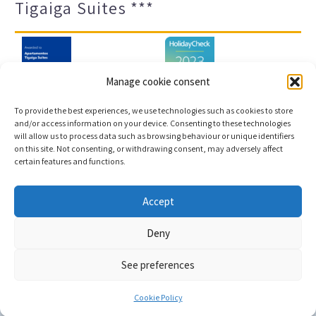
Tigaiga Suites ***
Manage cookie consent
To provide the best experiences, we use technologies such as cookies to store
and/or access information on your device. Consenting to these technologies
will allow us to process data such as browsing behaviour or unique identifiers
Impressum und Datenschutz
Transparenz-Portal
on this site. Not consenting, or withdrawing consent, may adversely affect
certain features and functions.
Cookies
Sitemap
Accept
Copyright © 2023 |
Webentwicklung und
Deny
Buchungsmaschine Conectatec
See preferences
Cookie Policy