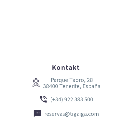
Kontakt
Parque Taoro, 28


38400 Tenerife, España


(+34) 922 383 500


reservas@tigaiga.com