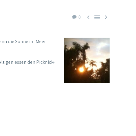



0
Wenn die Sonne im Meer
Alt geniessen den Picknick-