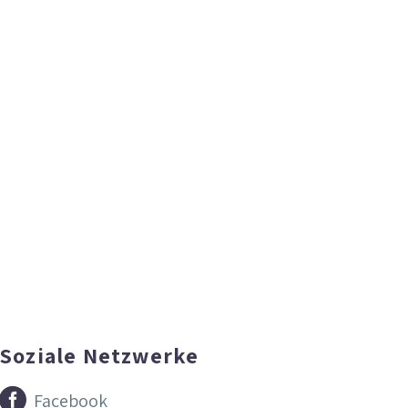
Soziale Netzwerke


Facebook