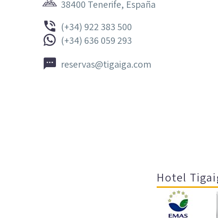
38400 Tenerife, España


(+34) 922 383 500


(+34) 636 059 293


reservas@tigaiga.com
Hotel Tigai