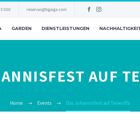
83 500
reservas@tigaiga.com
A
GARDEN
DIENSTLEISTUNGEN
NACHHALTIGKEI
ANNISFEST AUF T
Home
Events
Das Johannisfest auf Teneriffa