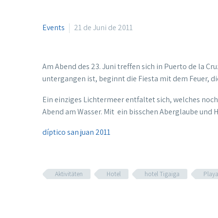
Events
21 de Juni de 2011
Am Abend des 23. Juni treffen sich in Puerto de la C
untergangen ist, beginnt die Fiesta mit dem Feuer, d
Ein einziges Lichtermeer entfaltet sich, welches noc
Abend am Wasser. Mit ein bisschen Aberglaube und H
díptico san juan 2011
Aktivitäten
Hotel
hotel Tigaiga
Playa