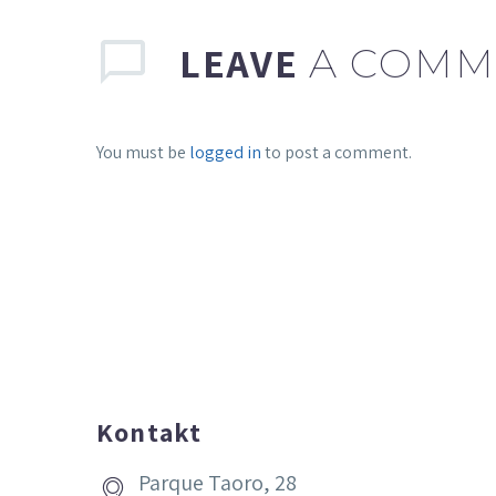
LEAVE
A COMM
You must be
logged in
to post a comment.
Kontakt
Parque Taoro, 28

