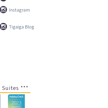


Instagram


Tigaiga Blog
 Suites ***