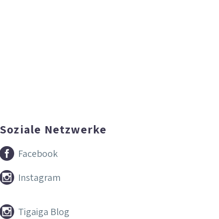
Soziale Netzwerke


Facebook


Instagram


Tigaiga Blog