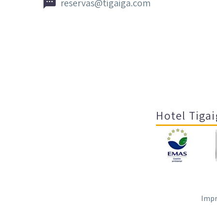


reservas@tigaiga.com
Hotel Tigai
Impr