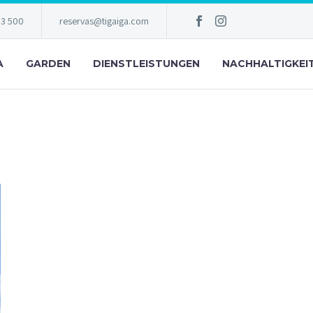
83 500
reservas@tigaiga.com
A
GARDEN
DIENSTLEISTUNGEN
NACHHALTIGKEI