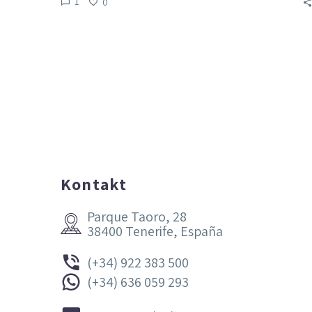
1
0
Kontakt
Parque Taoro, 28


38400 Tenerife, España


(+34) 922 383 500


(+34) 636 059 293