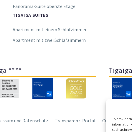
Panorama-Suite oberste Etage
TIGAIGA SUITES
Apartment mit einem Schlafzimmer
Apartment mit zwei Schlafzimmern
ga ****
Tigaiga
To provide th
essum und Datenschutz
Transparenz-Portal
Cookies
Sit
information o
such as brows