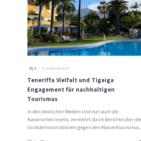
Tourismus
-
By it
11 de Mai de 2024
Teneriffa Vielfalt und Tigaiga
Engagement für nachhaltigen
Tourismus
In den deutschen Medien sind nun auch die
Kanarischen Inseln, vermehrt durch Berichte über di
Großdemonstrationen gegen den Massentourismus,
ins…