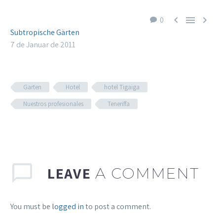



0
Subtropische Gärten
7 de Januar de 2011
Garten
Hotel
hotel Tigaiga
Nuestros profesionales
Teneriffa
LEAVE
A COMMENT
You must be
logged in
to post a comment.