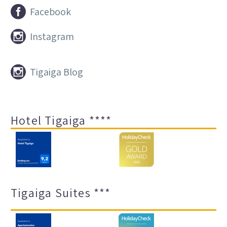


Facebook


Instagram


Tigaiga Blog
Hotel Tigaiga ****
Tigaiga Suites ***