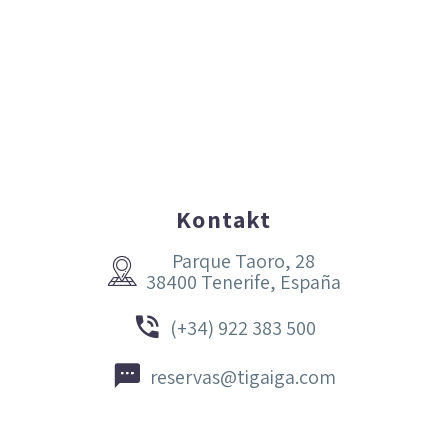
Kontakt
Parque Taoro, 28


38400 Tenerife, España


(+34) 922 383 500


reservas@tigaiga.com