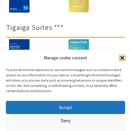
Tigaiga Suites ***
Manage cookie consent
To provide the best experiences, we use technologies such as cookies to store
and/or access information on your device. Consenting to these technologies
will allow us to process data such as browsing behaviour or unique identifiers
Impressum und Datenschutz
Transparenz-Portal
on this site. Not consenting, or withdrawing consent, may adversely affect
certain features and functions.
Cookies
Sitemap
Accept
Copyright © 2023 |
Webentwicklung und
Deny
Buchungsmaschine Conectatec