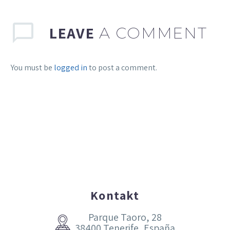
LEAVE
A COMMENT
You must be
logged in
to post a comment.
Kontakt
Parque Taoro, 28


38400 Tenerife, España