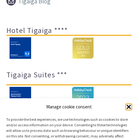


Tigaiga Blog
Hotel Tigaiga ****
Tigaiga Suites ***
Manage cookie consent
To provide the best experiences, we use technologies such as cookies to store
and/or access information on your device. Consenting to these technologies
will allow us to process data such as browsing behaviour or unique identifiers
Impressum und Datenschutz
Transparenz-Portal
on this site. Not consenting, or withdrawing consent, may adversely affect