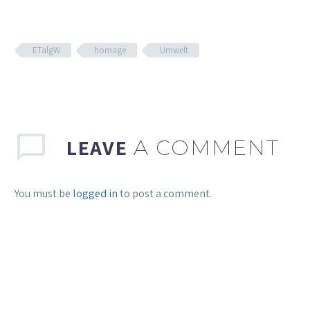
ETalgW
homage
Umwelt
LEAVE
A COMMENT
You must be
logged in
to post a comment.