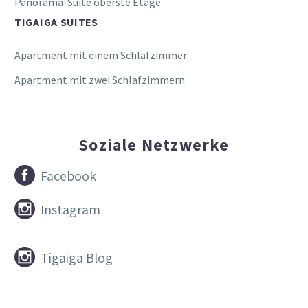
Panorama-Suite oberste Etage
TIGAIGA SUITES
Apartment mit einem Schlafzimmer
Apartment mit zwei Schlafzimmern
Soziale Netzwerke


Facebook


Instagram


Tigaiga Blog