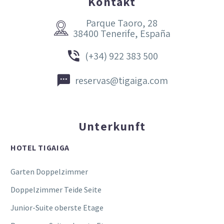
Kontakt
Parque Taoro, 28


38400 Tenerife, España


(+34) 922 383 500


reservas@tigaiga.com
Unterkunft
HOTEL TIGAIGA
Garten Doppelzimmer
Doppelzimmer Teide Seite
Junior-Suite oberste Etage