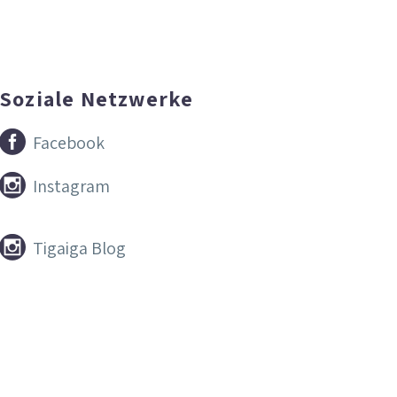
Soziale Netzwerke


Facebook


Instagram


Tigaiga Blog