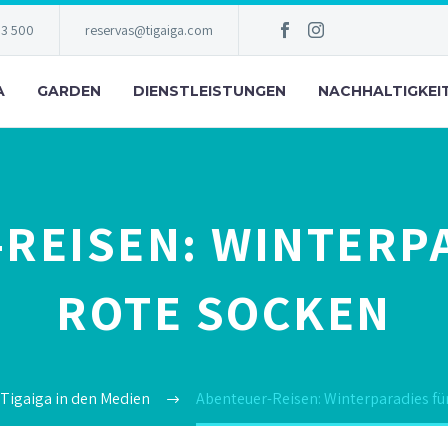
83 500
reservas@tigaiga.com
A
GARDEN
DIENSTLEISTUNGEN
NACHHALTIGKEI
REISEN: WINTERP
ROTE SOCKEN
Tigaiga in den Medien
Abenteuer-Reisen: Winterparadies fü