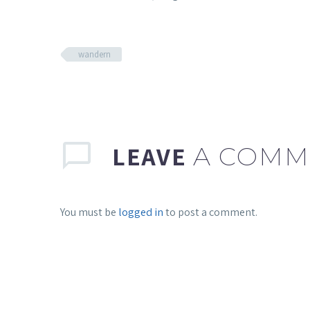
wandern
LEAVE
A COMM
You must be
logged in
to post a comment.