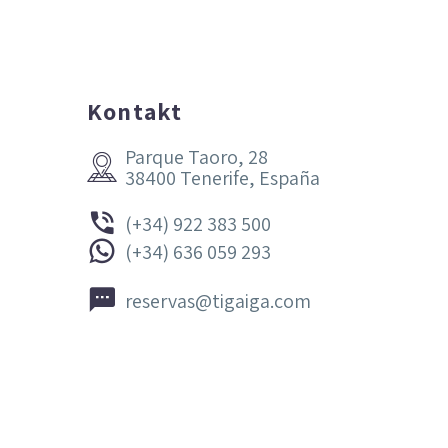
Kontakt
Parque Taoro, 28


38400 Tenerife, España


(+34) 922 383 500


(+34) 636 059 293


reservas@tigaiga.com