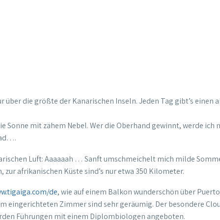
r über die größte der Kanarischen Inseln. Jeden Tag gibt’s einen
die Sonne mit zähem Nebel. Wer die Oberhand gewinnt, werde ich ni
rad….
kanarischen Luft: Aaaaaah … Sanft umschmeichelt mich milde Somm
, zur afrikanischen Küste sind’s nur etwa 350 Kilometer.
w.tigaiga.com/de
, wie auf einem Balkon wunderschön über Puerto d
uem eingerichteten Zimmer sind sehr geräumig. Der besondere Clou
werden Führungen mit einem Diplombiologen angeboten.