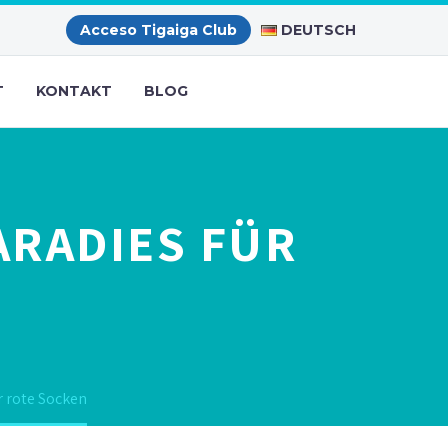
DEUTSCH
Acceso Tigaiga Club
T
KONTAKT
BLOG
ARADIES FÜR
r rote Socken