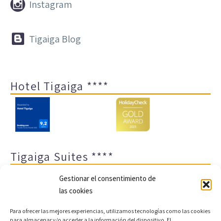


Instagram


Tigaiga Blog
Hotel Tigaiga ****
Tigaiga Suites ****
Gestionar el consentimiento de
las cookies
Para ofrecer las mejores experiencias, utilizamos tecnologías como las cookies
para almacenar y/o acceder a la información del dispositivo. El