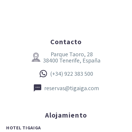
Contacto
Parque Taoro, 28


38400 Tenerife, España


(+34) 922 383 500


reservas@tigaiga.com
Alojamiento
HOTEL TIGAIGA