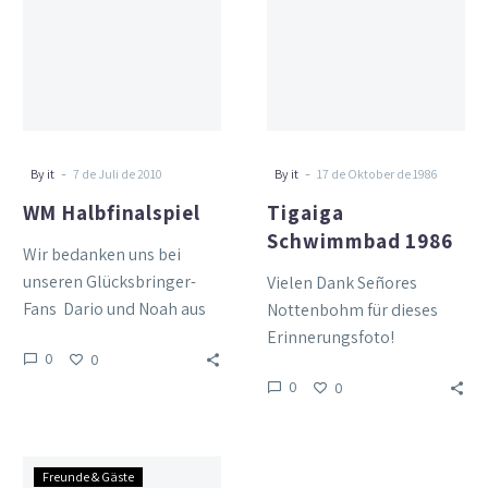
1986
-
-
By it
7 de Juli de 2010
By it
17 de Oktober de 1986
WM Halbfinalspiel
Tigaiga
Schwimmbad 1986
Wir bedanken uns bei
unseren Glücksbringer-
Vielen Dank Señores
Fans Dario und Noah aus
Nottenbohm für dieses
der Schweiz !
Erinnerungsfoto!
0
0
0
0
Erinnerungsfotos
Freunde & Gäste