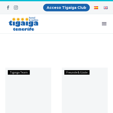
Acceso Tigaiga Club
Spezialhygiene
Gästeehrung
Tigaiga Team
Freunde & Gäste
von
im
Matratzen
Tigaiga