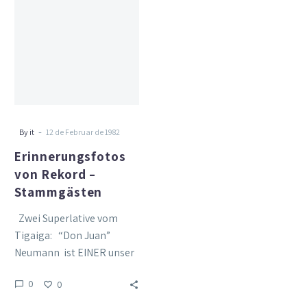
von
Rekord
–
Stammgästen
-
By it
12 de Februar de 1982
Erinnerungsfotos
von Rekord –
Stammgästen
Zwei Superlative vom
Tigaiga: “Don Juan”
Neumann ist EINER unser
“Aufenthalts-
0
0
Rekordhalter”! 1967 hat er
uns das erste Mal…