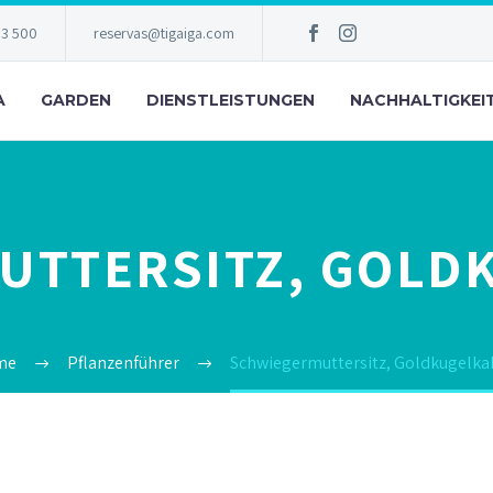
83 500
reservas@tigaiga.com
A
GARDEN
DIENSTLEISTUNGEN
NACHHALTIGKEI
UTTERSITZ, GOLD
me
Pflanzenführer
Schwiegermuttersitz, Goldkugelka