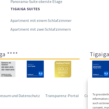
Panorama-Suite oberste Etage
TIGAIGA SUITES
Apartment mit einem Schlafzimmer
Apartment mit zwei Schlafzimmern
ga ****
Tigaiga
To provide th
essum und Datenschutz
Transparenz-Portal
Cookies
Sit
information o
such as brows
consent, may 