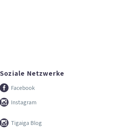
Soziale Netzwerke


Facebook


Instagram


Tigaiga Blog