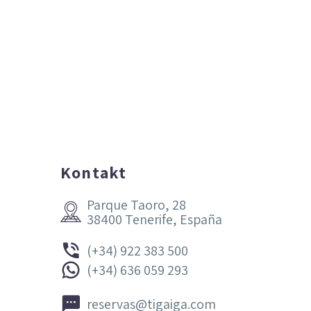
Kontakt
Parque Taoro, 28


38400 Tenerife, España


(+34) 922 383 500


(+34) 636 059 293


reservas@tigaiga.com