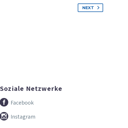
NEXT
Soziale Netzwerke


Facebook


Instagram