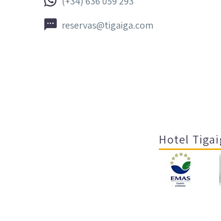


(+34) 636 059 293


reservas@tigaiga.com
Hotel Tigai