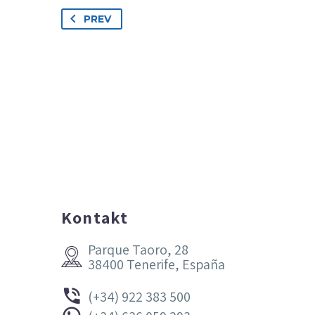
PREV
Kontakt
Parque Taoro, 28


38400 Tenerife, España


(+34) 922 383 500