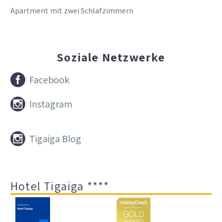
Apartment mit zwei Schlafzimmern
Soziale Netzwerke


Facebook


Instagram


Tigaiga Blog
Hotel Tigaiga ****