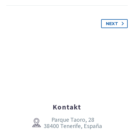
NEXT
Kontakt
Parque Taoro, 28


38400 Tenerife, España