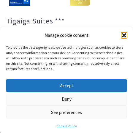
Tigaiga Suites ***
Manage cookie consent
To provide the best experiences, we use technologies such as cookies to store
and/or access information on your device. Consenting to these technologies
will allow us to process data such as browsing behaviour or unique identifiers
on this site. Not consenting, or withdrawing consent, may adversely affect
certain features and functions.
Impressum und Datenschutz
Transparenz-Portal
Accept
Cookies
Sitemap
Deny
See preferences
Copyright © 2023 |
Webentwicklung und
Buchungsmaschine Conectatec
Cookie Policy